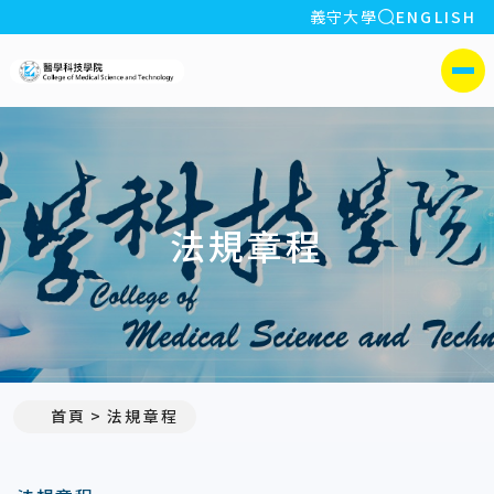
全站搜索
義守大學
ENGLISH
:::
義守大學醫學科技學院
側選單
法規章程
首頁
法規章程