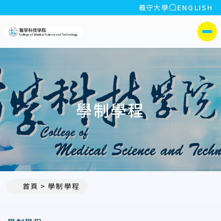
全站搜索
義守大學
ENGLISH
:::
義守大學醫學科技學院
側選單
學制學程
首頁
學制學程